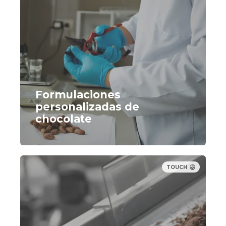
de producción.
CONTAMINACIÓN CRUZADA
El chocolate es propenso a los problemas de
contaminación cruzada, sobre todo con
alérgenos como los frutos secos o los lácteos.
Garantizar que los nuevos productos cumplen la
Formulaciones
normativa de seguridad alimentaria sin alterar el
personalizadas de
sabor o la calidad puede ser un reto complejo,
chocolate
sobre todo si el producto lleva múltiples
inclusiones o sabores.
TOUCH