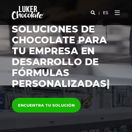
ES
SOLUCIONES DE
CHOCOLATE PARA
TU EMPRESA EN
D
E
S
A
R
R
O
L
L
O
D
E
F
Ó
R
M
U
L
A
S
P
E
R
S
O
N
A
L
I
Z
A
D
A
S
|
ENCUENTRA TU SOLUCIÓN