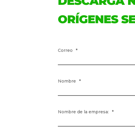
DESCARGA N
Perfil sensor
Perfil sensor
ORÍGENES S
Correo
*
Nombre
*
Nombre de la empresa:
*