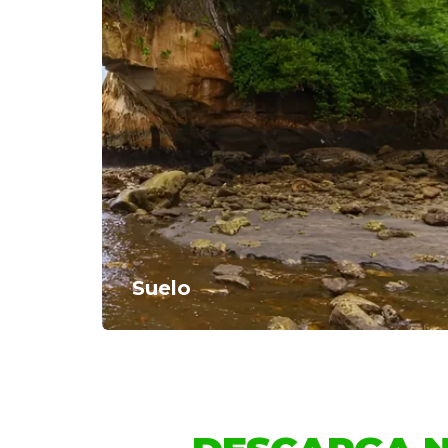
Suelo
65% C
70