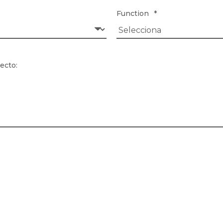
Function
*
yecto: