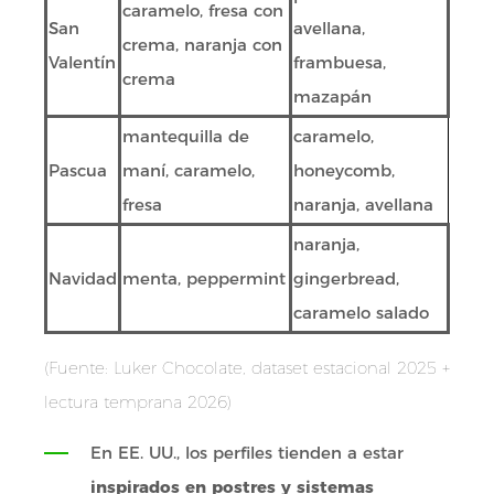
caramelo, fresa con
San
avellana,
crema, naranja con
Valentín
frambuesa,
crema
mazapán
mantequilla de
caramelo,
Pascua
maní, caramelo,
honeycomb,
fresa
naranja, avellana
naranja,
Navidad
menta, peppermint
gingerbread,
caramelo salado
(Fuente: Luker Chocolate, dataset estacional 2025 +
lectura temprana 2026)
En EE. UU., los perfiles tienden a estar
inspirados en postres y sistemas