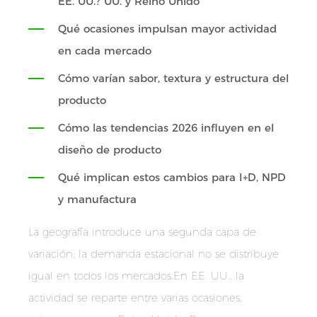
EE. UU.? UU. y Reino Unido
Qué ocasiones impulsan mayor actividad
en cada mercado
Cómo varían sabor, textura y estructura del
producto
Cómo las tendencias 2026 influyen en el
diseño de producto
Qué implican estos cambios para I+D, NPD
y manufactura
La geografía introduce una segunda capa de
variación; la demanda estacional no se distribuye
igual en todos los mercados.En EE. UU., la
actividad se reparte entre varias ocasiones,